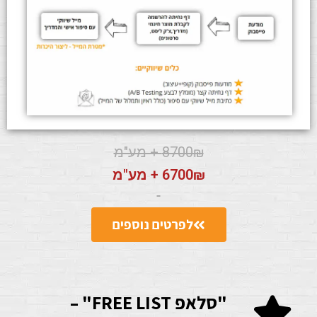
8700₪ + מע"מ
6700₪ + מע"מ
לפרטים נוספים
"סלאפ FREE LIST" –