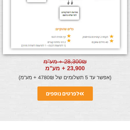
28,300₪ + מע"מ
23,900 + מע"מ
(אפשר עד 5 תשלומים של 4780₪ + מע"מ)
לפרטים נוספים
https://.com/product/40-luxury-wedding-lightroom-and-camera-