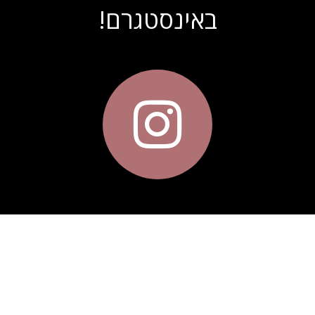
באינסטגרם
!
https://.com/product/40-luxury-wedding-lightroom-and-camera-raw-
presets/
https://.com/product/3d-map-generator-atlas-from-heightmap-to-
real-3d-map/